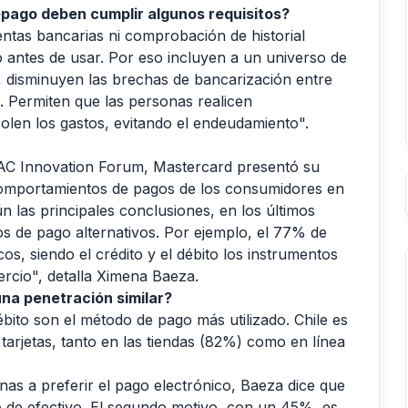
epago deben cumplir algunos requisitos?
ntas bancarias ni comprobación de historial
ro antes de usar. Por eso incluyen a un universo de
 disminuyen las brechas de bancarización entre
o. Permiten que las personas realicen
olen los gastos, evitando el endeudamiento".
AC Innovation Forum, Mastercard presentó su
comportamientos de pagos de los consumidores en
n las principales conclusiones, en los últimos
s de pago alternativos. Por ejemplo, el 77% de
os, siendo el crédito y el débito los instrumentos
ercio", detalla Ximena Baeza.
una penetración similar?
ébito son el método de pago más utilizado. Chile es
tarjetas, tanto en las tiendas (82%) como en línea
nas a preferir el pago electrónico, Baeza dice que
o de efectivo. El segundo motivo, con un 45%, es