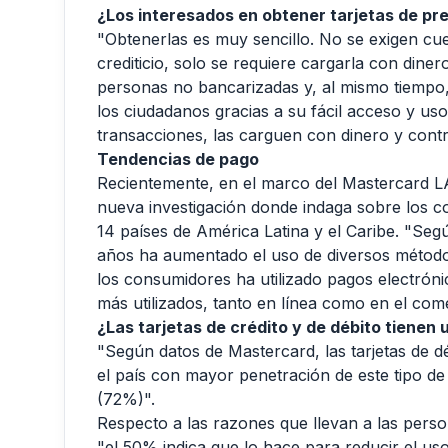
¿Los interesados en obtener tarjetas de pr
"Obtenerlas es muy sencillo. No se exigen cue
crediticio, solo se requiere cargarla con dine
personas no bancarizadas y, al mismo tiempo,
los ciudadanos gracias a su fácil acceso y us
transacciones, las carguen con dinero y contr
Tendencias de pago
Recientemente, en el marco del Mastercard L
nueva investigación donde indaga sobre los 
14 países de América Latina y el Caribe. "Segú
años ha aumentado el uso de diversos método
los consumidores ha utilizado pagos electrónic
más utilizados, tanto en línea como en el com
¿Las tarjetas de crédito y de débito tienen 
"Según datos de Mastercard, las tarjetas de d
el país con mayor penetración de este tipo de 
(72%)".
Respecto a las razones que llevan a las perso
"el 50% indica que lo hace para reducir el us