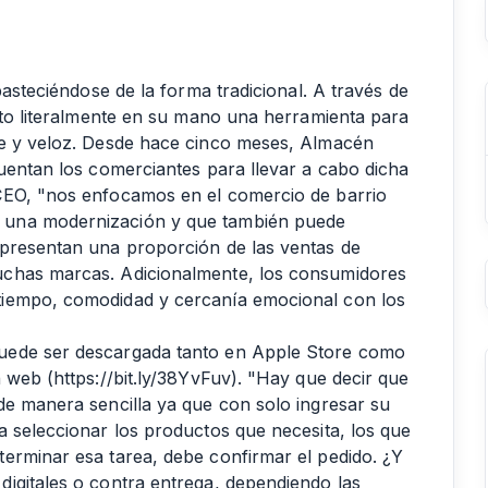
basteciéndose de la forma tradicional. A través de
esto literalmente en su mano una herramienta para
le y veloz. Desde hace cinco meses, Almacén
cuentan los comerciantes para llevar a cabo dicha
CEO, "nos enfocamos en el comercio de barrio
 una modernización y que también puede
epresentan una proporción de las ventas de
uchas marcas. Adicionalmente, los consumidores
tiempo, comodidad y cercanía emocional con los
uede ser descargada tanto en Apple Store como
n web (
https://bit.ly/38YvFuv
). "Hay que decir que
de manera sencilla ya que con solo ingresar su
a seleccionar los productos que necesita, los que
erminar esa tarea, debe confirmar el pedido. ¿Y
igitales o contra entrega, dependiendo las