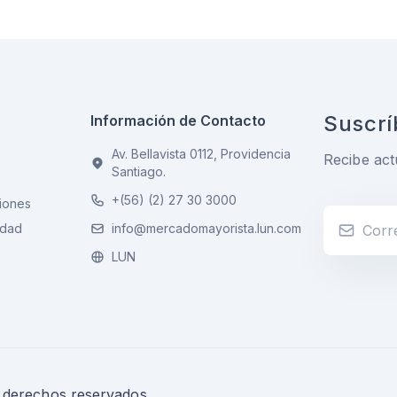
Suscrí
Información de Contacto
Av. Bellavista 0112, Providencia
Recibe act
Santiago.
+(56) (2) 27 30 3000
iones
idad
info@mercadomayorista.lun.com
LUN
s derechos reservados.