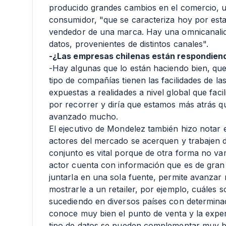
producido grandes cambios en el comercio, un
consumidor, "que se caracteriza hoy por est
vendedor de una marca. Hay una omnicanalidad
datos, provenientes de distintos canales".
-¿Las empresas chilenas están respondiend
-Hay algunas que lo están haciendo bien, que
tipo de compañías tienen las facilidades de la
expuestas a realidades a nivel global que faci
por recorrer y diría que estamos más atrás 
avanzado mucho.
El ejecutivo de Mondelez también hizo notar en
actores del mercado se acerquen y trabajen d
conjunto es vital porque de otra forma no v
actor cuenta con información que es de gran 
juntarla en una sola fuente, permite avanz
mostrarle a un retailer, por ejemplo, cuáles s
sucediendo en diversos países con determinada
conoce muy bien el punto de venta y la exper
tipo de datos se pueden complementar muy bie