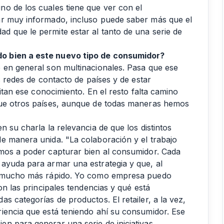
o de los cuales tiene que ver con el
ar muy informado, incluso puede saber más que el
 que le permite estar al tanto de una serie de
o bien a este nuevo tipo de consumidor?
 en general son multinacionales. Pasa que ese
s redes de contacto de países y de estar
litan ese conocimiento. En el resto falta camino
que otros países, aunque de todas maneras hemos
 su charla la relevancia de que los distintos
e manera unida. "La colaboración y el trabajo
amos a poder capturar bien al consumidor. Cada
ayuda para armar una estrategia y que, al
ar mucho más rápido. Yo como empresa puedo
on las principales tendencias y qué está
s categorías de productos. El retailer, a la vez,
iencia que está teniendo ahí su consumidor. Ese
n para generar una serie de iniciativas