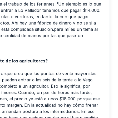
 el trabajo de los feriantes. 'Un ejemplo es lo que
 entrar a Lo Valledor tenemos que pagar $14.000.
rutas o verduras, en tanto, tienen que pagar
tos. Ahí hay una fábrica de dinero y no sé si a
 esta complicada situación.para mí es un tema al
la cantidad de manos por las que pasa un
e de los agricultores?
porque creo que los puntos de venta mayoristas
 pueden entrar a las seis de la tarde a la Vega
mpleto a un agricultor. Eso le significa, por
 limones. Cuando, un par de horas más tarde,
ones, el precio ya está a unos $18.000 porque ese
rto margen. En la actualidad no hay cómo frenar
 arriendan postura a los intermediarios. En ese
 que haya una cadena regular en el buen sentido