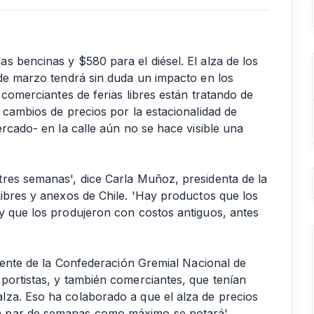
s bencinas y $580 para el diésel. El alza de los
 de marzo tendrá sin duda un impacto en los
 comerciantes de ferias libres están tratando de
 cambios de precios por la estacionalidad de
ercado- en la calle aún no se hace visible una
res semanas', dice Carla Muñoz, presidenta de la
Libres y anexos de Chile. 'Hay productos que los
y que los produjeron con costos antiguos, antes
idente de la Confederación Gremial Nacional de
portistas, y también comerciantes, que tenían
lza. Eso ha colaborado a que el alza de precios
n par de semanas como máximo se notará'.