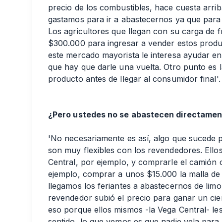
precio de los combustibles, hace cuesta arriba
gastamos para ir a abastecernos ya que para
Los agricultores que llegan con su carga de f
$300.000 para ingresar a vender estos produc
este mercado mayorista le interesa ayudar en
que hay que darle una vuelta. Otro punto es 
producto antes de llegar al consumidor final'.
¿Pero ustedes no se abastecen directament
'No necesariamente es así, algo que sucede 
son muy flexibles con los revendedores. Ellos
Central, por ejemplo, y comprarle el camión co
ejemplo, comprar a unos $15.000 la malla de
llegamos los feriantes a abastecernos de lim
revendedor subió el precio para ganar un cie
eso porque ellos mismos -la Vega Central- les
sentido, lo que vemos es que nadie vela para