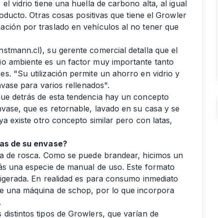
l vidrio tiene una huella de carbono alta, al igual
roducto. Otras cosas positivas que tiene el Growler
ación por traslado en vehículos al no tener que
stmann.cl), su gerente comercial detalla que el
io ambiente es un factor muy importante tanto
s. "Su utilización permite un ahorro en vidrio y
nvase para varios rellenados".
que detrás de esta tendencia hay un concepto
nvase, que es retornable, lavado en su casa y se
ya existe otro concepto similar pero con latas,
cas de su envase?
apa de rosca. Como se puede brandear, hicimos un
rás una especie de manual de uso. Este formato
rigerada. En realidad es para consumo inmediato
de una máquina de schop, por lo que incorpora
.
distintos tipos de Growlers, que varían de