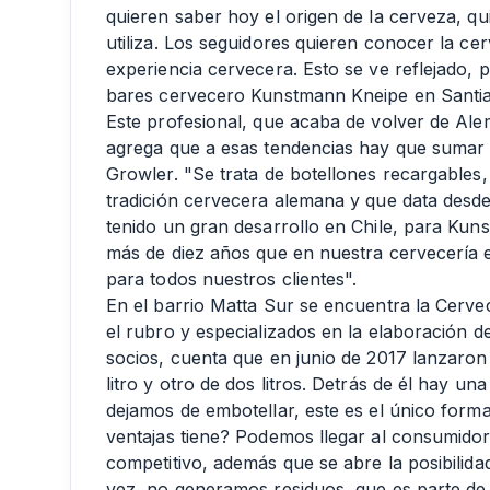
quieren saber hoy el origen de la cerveza, qu
utiliza. Los seguidores quieren conocer la cer
experiencia cervecera. Esto se ve reflejado, 
bares cervecero Kunstmann Kneipe en Santiag
Este profesional, que acaba de volver de Al
agrega que a esas tendencias hay que sumar 
Growler. "Se trata de botellones recargables,
tradición cervecera alemana y que data desde 
tenido un gran desarrollo en Chile, para Ku
más de diez años que en nuestra cervecería e
para todos nuestros clientes".
En el barrio Matta Sur se encuentra la Cerve
el rubro y especializados en la elaboración d
socios, cuenta que en junio de 2017 lanzaro
litro y otro de dos litros. Detrás de él hay 
dejamos de embotellar, este es el único form
ventajas tiene? Podemos llegar al consumido
competitivo, además que se abre la posibilid
vez, no generamos residuos, que es parte d