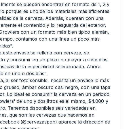
almente se pueden encontrar en formato de 1, 2 y
rio porque es uno de los materiales más eficientes
calidad de la cerveza. Además, cuentan con una
amente el contenido y lo resguarda del exterior.
Growlers con un formato más bien típico alemán,
tiempo, contamos con una línea un poco más
idas".
este envase se rellena con cerveza, se
do y consumir en un plazo no mayor a siete días,
sticas de la especialidad seleccionada. Ahora,
do en uno o dos días".
a, al ser foto sensible, necesita un envase lo más
rio grueso, ámbar oscuro casi negro, con una tapa
ior. Lo ideal es consumir la cerveza en un periodo
rowlers' de uno y dos litros es el mismo, $4.000 y
itro. Tenemos disponibles seis variedades en
ones, que son las cervezas que hacemos en
Facebook (@cervezaspoh) aparece la dirección de
o de los growlers".