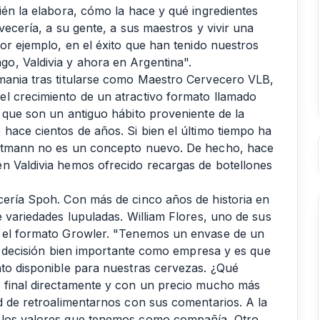
ién la elabora, cómo la hace y qué ingredientes
vecería, a su gente, a sus maestros y vivir una
por ejemplo, en el éxito que han tenido nuestros
o, Valdivia y ahora en Argentina".
emania tras titularse como Maestro Cervecero VLB,
el crecimiento de un atractivo formato llamado
 que son un antiguo hábito proveniente de la
hace cientos de años. Si bien el último tiempo ha
nstmann no es un concepto nuevo. De hecho, hace
n Valdivia hemos ofrecido recargas de botellones
cería Spoh. Con más de cinco años de historia en
e variedades lupuladas. William Flores, uno de sus
n el formato Growler. "Tenemos un envase de un
una decisión bien importante como empresa y es que
ato disponible para nuestras cervezas. ¿Qué
r final directamente y con un precio mucho más
ad de retroalimentarnos con sus comentarios. A la
e los valores que tenemos como compañía. Otro