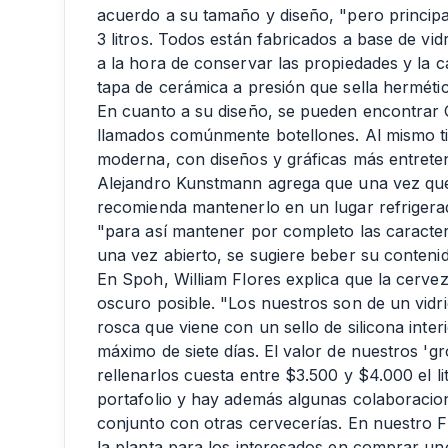
acuerdo a su tamaño y diseño, "pero princip
3 litros. Todos están fabricados a base de vid
a la hora de conservar las propiedades y la 
tapa de cerámica a presión que sella hermétic
En cuanto a su diseño, se pueden encontrar 
llamados comúnmente botellones. Al mismo 
moderna, con diseños y gráficas más entreten
Alejandro Kunstmann agrega que una vez que 
recomienda mantenerlo en un lugar refrigera
"para así mantener por completo las caracterí
una vez abierto, se sugiere beber su conteni
En Spoh, William Flores explica que la cervez
oscuro posible. "Los nuestros son de un vid
rosca que viene con un sello de silicona inter
máximo de siete días. El valor de nuestros 'g
rellenarlos cuesta entre $3.500 y $4.000 el l
portafolio y hay además algunas colaboraci
conjunto con otras cervecerías. En nuestro 
la planta para los interesados en comprar un