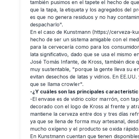
también pusimos en el tapete el hecho de que e
que la tapa, la etiqueta y los agregados del p
es que no genera residuos y no hay contamin
despacharlo".
En el caso de Kunstmann (https://cerveza-kun
hecho de ser un sistema amigable con el med
para la cervecería como para los consumidore
lata significativo, dado que se usa el mismo e
José Tomás Infante, de Kross, también dice 
muy sustentable, "porque la gente lleva su e
evitan desechos de latas y vidrios. En EE.UU. 
que se llama crowler".
-¿Y cuáles son las principales característi
-El envase es de vidrio color marrón, con t
decorado con el logo de Kross al frente y at
mantiene la cerveza entre dos y tres días ref
ya que se llena de forma muy artesanal, des
mucho oxígeno y el producto se oxida rápido
En Kunstmann cuentan que tienen disponibles 