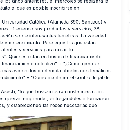
 los años anteriores, el miércoles se realizará la
ito al que es posible inscribirse en
n Universidad Católica (Alameda 390, Santiago) y
es ofreciendo sus productos y servicios, 38
ación sobre interesantes temáticas. La variedad
 de emprendimiento. Para aquellos que están
atentes y servicios para crear tu
os". Quienes están en busca de financiamiento
: financiamiento colectivo" o "¿Cómo gano un
s más avanzados contempla charlas con temáticas
endimiento" y "Cómo mantener el control legal de
de Asech, "lo que buscamos con instancias como
nes quieran emprender, entregándoles información
ios, y estableciendo las redes necesarias que