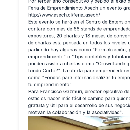
Por tercer año consecutivo y debido al éxito de
Feria de Emprendimiento Asech un evento gratu
http://www.asech.cl/feria_asech/
Este evento se hará en el Centro de Extensió
contará con más de 66 stands de emprendedor
expositores, 20 charlas y 18 mesas de convers
de charlas está pensada en todos los niveles
partiendo hay algunas como "Formalización, p
emprendimiento" o "Tips contables y tributari
pueden asistir a charlas como "Crowdfunding
fondo Corfo?". La oferta para emprendedore
como "Fondos para internacionalizar tu empr
tu emprendimiento".
Para Francisco Gazmuri, director ejecutivo 
estas es hacer más fácil el camino para quie
gratuita y útil para el desarrollo de sus negoc
motivan la colaboración y la asociatividad".