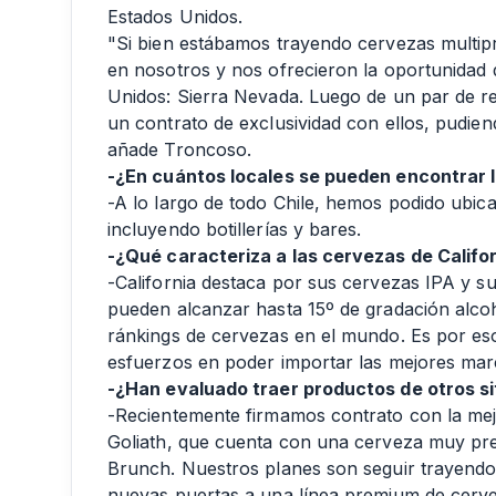
Estados Unidos.
"Si bien estábamos trayendo cervezas multipr
en nosotros y nos ofrecieron la oportunidad 
Unidos: Sierra Nevada. Luego de un par de r
un contrato de exclusividad con ellos, pudiend
añade Troncoso.
-¿En cuántos locales se pueden encontrar 
-A lo largo de todo Chile, hemos podido ubic
incluyendo botillerías y bares.
-¿Qué caracteriza a las cervezas de Califo
-California destaca por sus cervezas IPA y su
pueden alcanzar hasta 15º de gradación alco
ránkings de cervezas en el mundo. Es por e
esfuerzos en poder importar las mejores marca
-¿Han evaluado traer productos de otros sit
-Recientemente firmamos contrato con la mej
Goliath, que cuenta con una cerveza muy pre
Brunch. Nuestros planes son seguir trayendo 
nuevas puertas a una línea premium de cerve