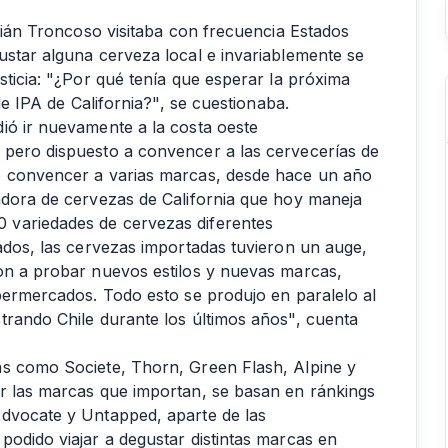
stián Troncoso visitaba con frecuencia Estados
ustar alguna cerveza local e invariablemente se
sticia: "¿Por qué tenía que esperar la próxima
le IPA de California?", se cuestionaba.
ió ir nuevamente a la costa oeste
 pero dispuesto a convencer a las cervecerías de
ó convencer a varias marcas, desde hace un año
adora de cervezas de California que hoy maneja
 variedades de cervezas diferentes
ados, las cervezas importadas tuvieron un auge,
on a probar nuevos estilos y nuevas marcas,
upermercados. Todo esto se produjo en paralelo al
trando Chile durante los últimos años", cuenta
as como Societe, Thorn, Green Flash, Alpine y
ir las marcas que importan, se basan en ránkings
Advocate y Untapped, aparte de las
podido viajar a degustar distintas marcas en