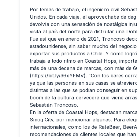
Por temas de trabajo, el ingeniero civil Seba
Unidos. En cada viaje, él aprovechaba de deg
devolvía con una sensación de nostálgica inju
visita al país del norte para disfrutar una Dob
Fue así que en enero de 2021, Troncoso decid
estadounidense, sin saber mucho del negocio
exportar sus productos a Chile. Y como logr
trabaja a todo ritmo en Coastal Hops, import
más de una decena de marcas, con más de 60
(
https://bit.ly/36xYFMV
). "Con los bares cerr
ya que las personas en sus casas se atrevier
distintas a las que se podían conseguir en s
boom de la cultura cervecera que viene arras
Sebastián Troncoso.
En la oferta de Coastal Hops, destacan marc
Smog City, por mencionar algunas. Para eleg
internacionales, como los de RateBeer, Beer
recomendaciones de clientes locales que han 