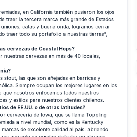
emiadas, en California también pusieron los ojos
de traer la tercera marca más grande de Estados
euniones, catas y buena onda, logramos cerrar
o traer todo su portafolio a nuestras tierras",
las cervezas de Coastal Hops?
ar nuestras cervezas en más de 40 locales,
rnia?
s stout, las que son añejadas en barricas y
hólica. Siempre ocupan los mejores lugares en los
so que nosotros enfocamos todos nuestros
s y estilos para nuestros clientes chilenos.
ios de EE.UU. o de otras latitudes?
or cervecería de Iowa, que se llama Toppling
miada a nivel mundial, como es la Kentucky
marcas de excelente calidad al país, abriendo
zas que solo se pueden disfrutar en algunos