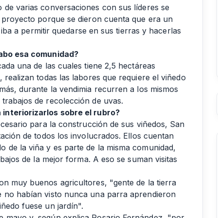
 de varias conversaciones con sus líderes se
l proyecto porque se dieron cuenta que era un
s iba a permitir quedarse en sus tierras y hacerlas
 cabo esa comunidad?
cada una de las cuales tiene 2,5 hectáreas
 realizan todas las labores que requiere el viñedo
emás, durante la vendimia recurren a los mismos
trabajos de recolección de uvas.
interiorizarlos sobre el rubro?
ecesario para la construcción de sus viñedos, San
tación de todos los involucrados. Ellos cuentan
o de la viña y es parte de la misma comunidad,
abajos de la mejor forma. A eso se suman visitas
on muy buenos agricultores, "gente de la tierra
e no habían visto nunca una parra aprendieron
ñedo fuese un jardín".
e mayo y, según explica Rosario Fernández, "por