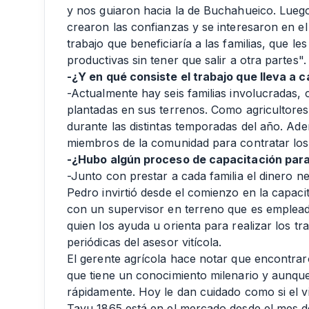
y nos guiaron hacia la de Buchahueico. Luego
crearon las confianzas y se interesaron en e
trabajo que beneficiaría a las familias, que le
productivas sin tener que salir a otra partes".
-¿Y en qué consiste el trabajo que lleva a
-Actualmente hay seis familias involucradas, 
plantadas en sus terrenos. Como agricultores,
durante las distintas temporadas del año. Ad
miembros de la comunidad para contratar los 
-¿Hubo algún proceso de capacitación para 
-Junto con prestar a cada familia el dinero n
Pedro invirtió desde el comienzo en la capaci
con un supervisor en terreno que es emplead
quien los ayuda u orienta para realizar los tr
periódicas del asesor vitícola.
El gerente agrícola hace notar que encontrar
que tiene un conocimiento milenario y aunqu
rápidamente. Hoy le dan cuidado como si el vi
Tayu 1865 está en el mercado desde el mes d