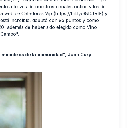
nto a través de nuestros canales online y los de
la web de Catadores Vip (
https://bit.ly/38DJRt9
) y
o está increíble, debutó con 95 puntos y como
20, además de haber sido elegido como Vino
l Campo".
s miembros de la comunidad", Juan Cury