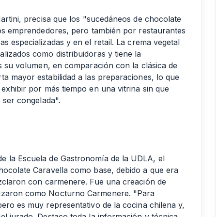
Martini, precisa que los "sucedáneos de chocolate
 los emprendedores, pero también por restaurantes
s especializadas y en el retail. La crema vegetal
lizados como distribuidoras y tiene la
es su volumen, en comparación con la clásica de
ta mayor estabilidad a las preparaciones, lo que
exhibir por más tiempo en una vitrina sin que
e ser congelada".
e la Escuela de Gastronomía de la UDLA, el
chocolate Caravella como base, debido a que era
ezclaron con carmenere. Fue una creación de
utizaron como Nocturno Carmenere. "Para
ero es muy representativo de la cocina chilena y,
el jurado. Destaco toda la información y técnica