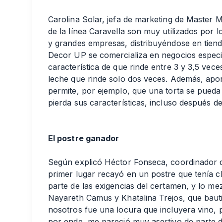
Carolina Solar, jefa de marketing de Master 
de la línea Caravella son muy utilizados por
y grandes empresas, distribuyéndose en tienda
Decor UP se comercializa en negocios especia
característica de que rinde entre 3 y 3,5 vec
leche que rinde solo dos veces. Además, apor
permite, por ejemplo, que una torta se pueda 
pierda sus características, incluso después d
El postre ganador
Según explicó Héctor Fonseca, coordinador d
primer lugar recayó en un postre que tenía 
parte de las exigencias del certamen, y lo m
Nayareth Camus y Khatalina Trejos, que ba
nosotros fue una locura que incluyera vino, p
por ende, me pareció muy asertivo de parte d