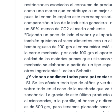
restricciones asociadas al consumo de produ
como una marca que contribuye a un mejor a
pues tal como lo explica este microempresari
comparación a los de la industria ganadera
un 89% menos de CO2 al medio ambiente.
"Dejando un poco de lado el sabor y el apor
también quisimos ofrecer alimentos con un al
hamburguesa de 100 grs el consumidor está in
la carne mechada, por cada 100 grs el aporte e
calidad de las materias primas que utilizamo
mechada se elaboran a partir de un tipo especi
otros ingredientes", aclara Schmitz.
-¿Y vienen condimentados para potenciar s
-Sí. Se les añaden todo tipo de aliños y verd
sobre todo en el caso de la mechada que va 
zanahoria. La gracia de este último product
al microondas, a la parrilla, al horno y o dir
es de 500 grs, pero tenemos planeado sacar 