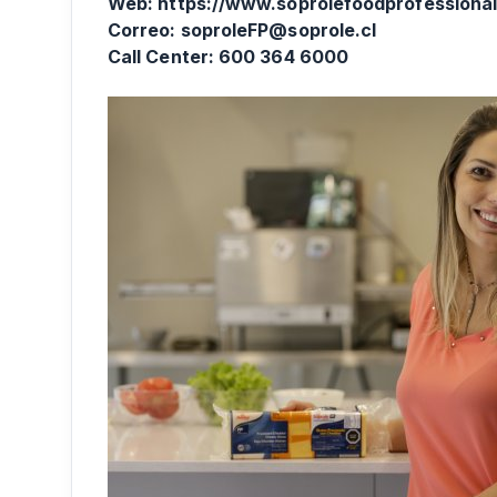
Web:
https://www.soprolefoodprofessional
Correo: soproleFP@soprole.cl
Call Center: 600 364 6000