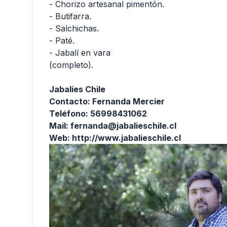
- Chorizo artesanal pimentón.
- Butifarra.
- Salchichas.
- Paté.
- Jabalí en vara
(completo).
Jabalíes Chile
Contacto: Fernanda Mercier
Teléfono: 56998431062
Mail: fernanda@jabalieschile.cl
Web: http://www.jabalieschile.cl