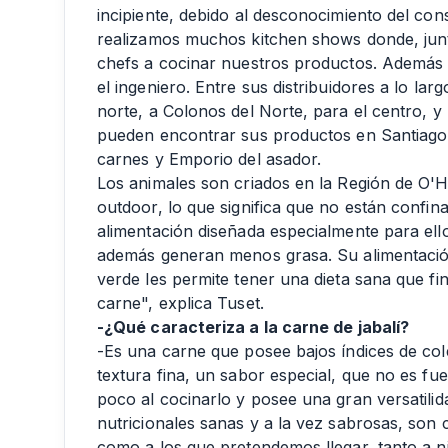
incipiente, debido al desconocimiento del cons
realizamos muchos kitchen shows donde, junto
chefs a cocinar nuestros productos. Además 
el ingeniero. Entre sus distribuidores a lo lar
norte, a Colonos del Norte, para el centro, y 
pueden encontrar sus productos en Santiago 
carnes y Emporio del asador.
Los animales son criados en la Región de O'H
outdoor, lo que significa que no están confin
alimentación diseñada especialmente para ell
además generan menos grasa. Su alimentación
verde les permite tener una dieta sana que f
carne", explica Tuset.
-¿Qué caracteriza a la carne de jabalí?
-Es una carne que posee bajos índices de cole
textura fina, un sabor especial, que no es fue
poco al cocinarlo y posee una gran versatilid
nutricionales sanas y a la vez sabrosas, son
como a los que pretendemos llegar, tanto a n