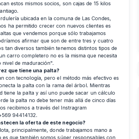
can estos mismos socios, son cajas de 15 kilos
antiago.
rdulería ubicada en la comuna de Las Condes,
s ha permitido crecer con nuevos clientes es
 paltas que vendemos porque sólo trabajamos
dríamos afirmar que son de entre tres y cuatro
s tan diversos también tenemos distintos tipos de
 un carro completero no es la misma que necesita
o nivel de maduración".
ez que tiene una palta?
an con tecnología, pero el método más efectivo es
onecta la palta con la rama del árbol. Mientras
 tiene la palta y así uno puede sacar un cálculo
rde la palta no debe tener más allá de cinco días
los recibimos a través del Instragram
 +569 94414132.
astecen la oferta de este negocio?
llota, principalmente, donde trabajamos mano a
eso es que también somos súper responsables con