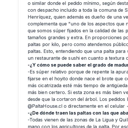
o similar donde el pedido mínimo, según desta
con despacho incluido a toda la comuna de S
Henríquez, quien además es dueño de una ve
complementa que "uno de los aspectos que no
que somos súper fijados en la calidad de las
tamaños grandes y extra. En proporciones po
paltas por kilo, pero como atendemos público
paltas. Esto, entendiendo que una palta para
un restaurante de sushi en cuanto a textura 
-¿Y cómo se puede saber el grado de madur
-Es súper relativo porque de repente la apur
fijarse en el hoyito donde nace el brote que c
más cicatrizada esté más tiempo de antigüedad
más bien certero. Si esta zona es más bien ve
desde que la cortaron del árbol. Los pedidos 
@PaltaHouse.cl o directamente en el celular
-¿De dónde traen las paltas con las que ab
-Todas vienen de las zonas de La Ligua y Qui
mano con los agricultores de la palta. Por 