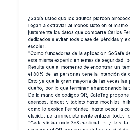
¿Sabía usted que los adultos pierden alrededo
llegan a extraviar al menos siete en el mism
justamente los datos que comparte Carlos Fer
dedicados a evitar toda clase de pérdidas y ex
escolar.
"Como fundadores de la aplicación SoSafe de
esta misma expertiz en temas de seguridad, pe
Resulta que al momento de encontrar un ítem
el 80% de las personas tiene la intención de d
Esto ya que la gran mayoría de las veces las
dueño, por lo que terminan abandonando la t
De la mano de códigos QR, SafeTag propone
agendas, lápices y tablets hasta mochilas, bi
como lo explica Fernández, basta pegar la c
elegido, para inmediatamente enlazar todos l
"Cada sticker mide 3x3 centímetros y lleva la
escanear el QR con su smartphone y si el dueñ