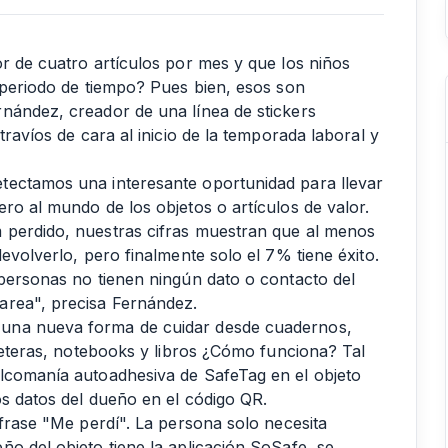
r de cuatro artículos por mes y que los niños
o periodo de tiempo? Pues bien, esos son
nández, creador de una línea de stickers
travíos de cara al inicio de la temporada laboral y
tectamos una interesante oportunidad para llevar
ro al mundo de los objetos o artículos de valor.
 perdido, nuestras cifras muestran que al menos
evolverlo, pero finalmente solo el 7% tiene éxito.
 personas no tienen ningún dato o contacto del
area", precisa Fernández.
 una nueva forma de cuidar desde cuadernos,
lleteras, notebooks y libros ¿Cómo funciona? Tal
alcomanía autoadhesiva de SafeTag en el objeto
os datos del dueño en el código QR.
 frase "Me perdí". La persona solo necesita
o del objeto tiene la aplicación SoSafe, se