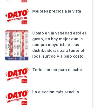
Mejores precios a la vista
Como en la variedad está el
gusto, no hay mejor que la
compra mayorista en las
distribuidoras para tener el
local surtido y a bajo costo.
Todo a mano para el calor
La elección más sencilla