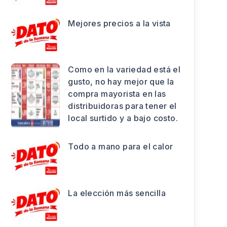
Mejores precios a la vista
Como en la variedad está el
gusto, no hay mejor que la
compra mayorista en las
distribuidoras para tener el
local surtido y a bajo costo.
Todo a mano para el calor
La elección más sencilla