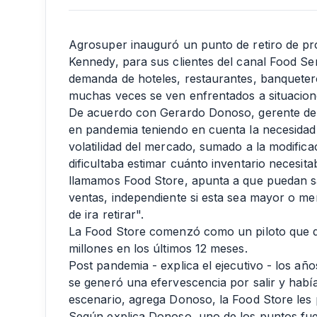
Agrosuper inauguró un punto de retiro de pr
Kennedy, para sus clientes del canal Food Ser
demanda de hoteles, restaurantes, banquetero
muchas veces se ven enfrentados a situacion
De acuerdo con Gerardo Donoso, gerente de 
en pandemia teniendo en cuenta la necesidad d
volatilidad del mercado, sumado a la modificac
dificultaba estimar cuánto inventario necesitab
llamamos Food Store, apunta a que puedan sa
ventas, independiente si esta sea mayor o men
de ira retirar".
La Food Store comenzó como un piloto que 
millones en los últimos 12 meses.
Post pandemia - explica el ejecutivo - los 
se generó una efervescencia por salir y habí
escenario, agrega Donoso, la Food Store les 
Según explica Donoso, uno de los puntos fuert