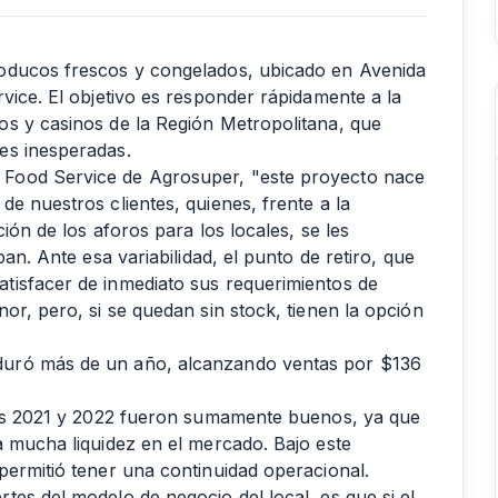
oducos frescos y congelados, ubicado en Avenida
vice. El objetivo es responder rápidamente a la
s y casinos de la Región Metropolitana, que
es inesperadas.
Food Service de Agrosuper, "este proyecto nace
e nuestros clientes, quienes, frente a la
ión de los aforos para los locales, se les
an. Ante esa variabilidad, el punto de retiro, que
tisfacer de inmediato sus requerimientos de
or, pero, si se quedan sin stock, tienen la opción
duró más de un año, alcanzando ventas por $136
años 2021 y 2022 fueron sumamente buenos, ya que
a mucha liquidez en el mercado. Bajo este
permitió tener una continuidad operacional.
es del modelo de negocio del local, es que si el