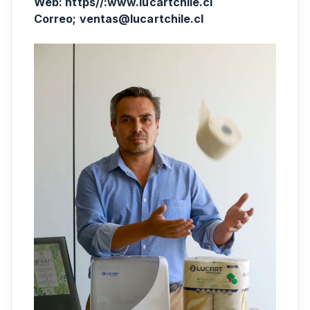
Web: https//:www.lucartchile.cl
Correo; ventas@lucartchile.cl