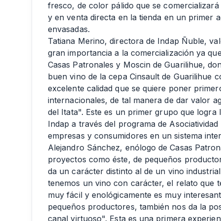
fresco, de color pálido que se comercializará
y en venta directa en la tienda en un primer
envasadas.
Tatiana Merino, directora de Indap Ñuble, val
gran importancia a la comercialización ya que
Casas Patronales y Moscin de Guarilihue, d
buen vino de la cepa Cinsault de Guarilihue co
excelente calidad que se quiere poner prime
internacionales, de tal manera de dar valor a
del Itata". Este es un primer grupo que logra l
Indap a través del programa de Asociativida
empresas y consumidores en un sistema intern
Alejandro Sánchez, enólogo de Casas Patrona
proyectos como éste, de pequeños productore
da un carácter distinto al de un vino industria
tenemos un vino con carácter, el relato que 
muy fácil y enológicamente es muy interesant
pequeños productores, también nos da la posi
canal virtuoso". Esta es una primera experien