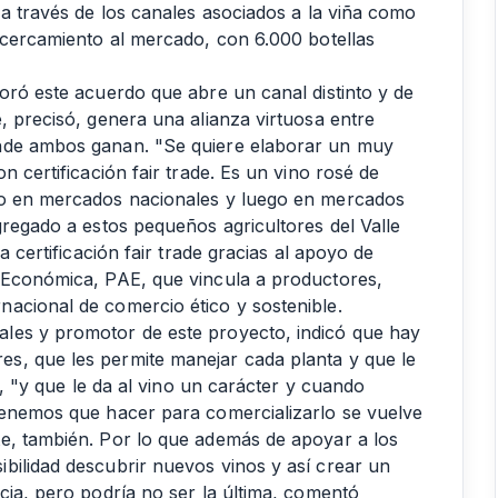
 a través de los canales asociados a la viña como
 acercamiento al mercado, con 6.000 botellas
oró este acuerdo que abre un canal distinto y de
, precisó, genera una alianza virtuosa entre
onde ambos ganan. "Se quiere elaborar un muy
n certificación fair trade. Es un vino rosé de
ro en mercados nacionales y luego en mercados
gregado a estos pequeños agricultores del Valle
a certificación fair trade gracias al apoyo de
d Económica, PAE, que vincula a productores,
acional de comercio ético y sostenible.
les y promotor de este proyecto, indicó que hay
s, que les permite manejar cada planta y que le
l, "y que le da al vino un carácter y cuando
tenemos que hacer para comercializarlo se vuelve
e, también. Por lo que además de apoyar a los
bilidad descubrir nuevos vinos y así crear un
cia, pero podría no ser la última, comentó