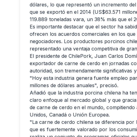
dólares, lo que representó un incremento del
que se exportó en el 2014 (US$63.571 millone
119.889 toneladas vara, un 38% más que el 2
Es importante destacar que el sector ha sabi
ofrecen los acuerdos comerciales en los que
negociadores. Los productores porcinos chile
representado una ventaja competitiva de gran
El presidente de ChilePork, Juan Carlos Domí
exportador de carne de cerdo en jornadas co
autoridad, son tremendamente significativas y
"Hoy esta industria genera fuente empleo par
millones de dólares anuales", precisó.
Añadió que la industria porcina chilena ha te
claro enfoque al mercado global y que gracia
de carne de cerdo en el mundo, compitiendo
Unidos, Canadá o Unión Europea.
"La carne de cerdo chilena se diferencia por l
que es fuertemente valorado por los consumi
realiza un conjunto de programas oficiales qu